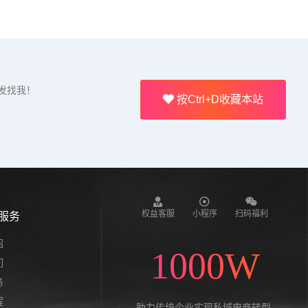
发找我！
按Ctrl+D收藏本站
权益客服
小程序
扫码福利
服务
绍
1000W
们
务
程
助力传统企业实现私域电商转型,