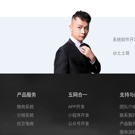
系统软件开
@土土哥
产品服务
五网合一
支持与
微商系统
APP开发
团队介
分销系统
小程序开发
联系我
社交电商
公众号开发
产品服
服务流