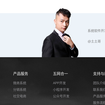
系统软件开
@土土哥
产品服务
五网合一
支持与
微商系统
APP开发
团队介
分销系统
小程序开发
联系我
社交电商
公众号开发
产品服
服务流