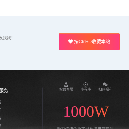
发找我！
按Ctrl+D收藏本站
权益客服
小程序
扫码福利
服务
绍
1000W
们
务
程
助力传统企业实现私域电商转型,