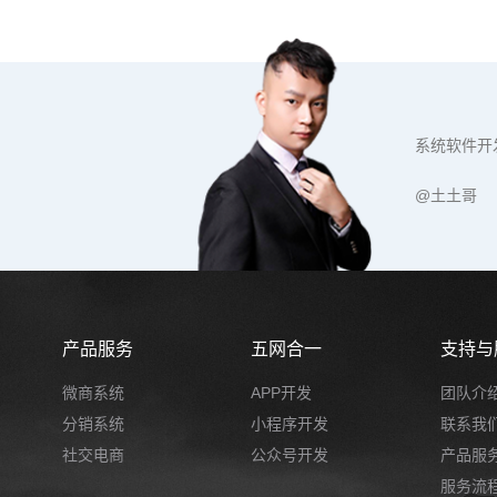
系统软件开
@土土哥
产品服务
五网合一
支持与
微商系统
APP开发
团队介
分销系统
小程序开发
联系我
社交电商
公众号开发
产品服
服务流