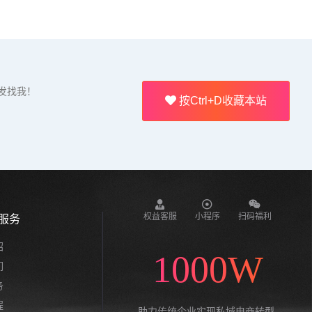
发找我！
按Ctrl+D收藏本站
权益客服
小程序
扫码福利
服务
绍
1000W
们
务
程
助力传统企业实现私域电商转型,