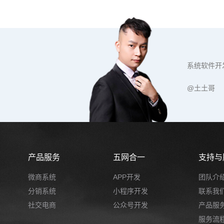
系统软件开
@土土哥
产品服务
五网合一
支持与
微商系统
APP开发
团队介
分销系统
小程序开发
联系我
社交电商
公众号开发
产品服
服务流