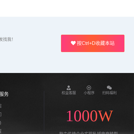
发找我！
按Ctrl+D收藏本站
权益客服
小程序
扫码福利
服务
绍
1000W
们
务
程
助力传统企业实现私域电商转型,