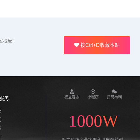
发找我！
按Ctrl+D收藏本站
权益客服
小程序
扫码福利
服务
绍
1000W
们
务
程
助力传统企业实现私域电商转型,