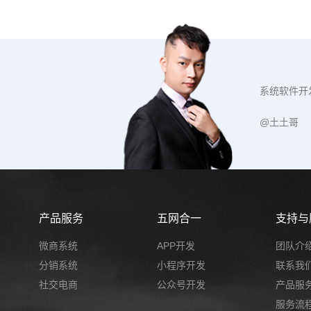
系统软件开
@土土哥
产品服务
五网合一
支持与
微商系统
APP开发
团队介
分销系统
小程序开发
联系我
社交电商
公众号开发
产品服
服务流