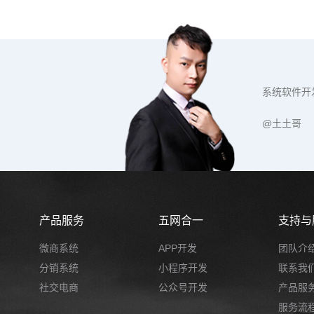
系统软件开
@土土哥
产品服务
五网合一
支持与
微商系统
APP开发
团队介
分销系统
小程序开发
联系我
社交电商
公众号开发
产品服
服务流