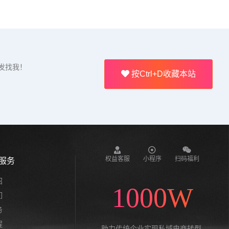
发找我！
按Ctrl+D收藏本站
权益客服
小程序
扫码福利
服务
绍
1000W
们
务
程
助力传统企业实现私域电商转型,