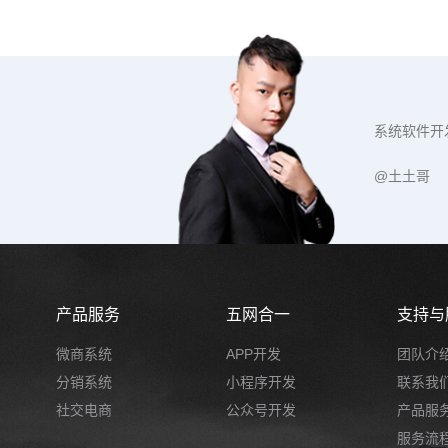
系统软件开
@土土哥
产品服务
五网合一
支持与
微商系统
APP开发
团队介
分销系统
小程序开发
联系我
社交电商
公众号开发
产品服
服务流