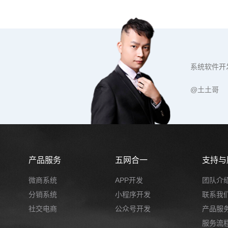
系统软件开
@土土哥
产品服务
五网合一
支持与
微商系统
APP开发
团队介
分销系统
小程序开发
联系我
社交电商
公众号开发
产品服
服务流