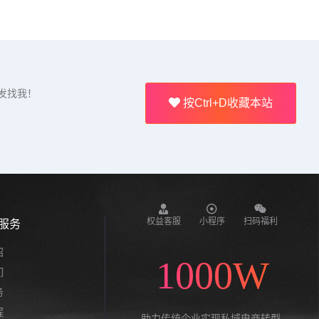
发找我！
按Ctrl+D收藏本站
权益客服
小程序
扫码福利
服务
绍
1000W
们
务
程
助力传统企业实现私域电商转型,