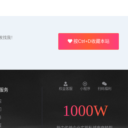
发找我！
按Ctrl+D收藏本站
权益客服
小程序
扫码福利
服务
绍
1000W
们
务
程
助力传统企业实现私域电商转型,