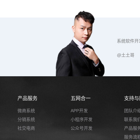
系统软件开
@土土哥
产品服务
五网合一
支持与
微商系统
APP开发
团队介
分销系统
小程序开发
联系我
社交电商
公众号开发
产品服
服务流