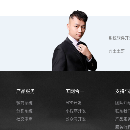
系统软件开
@土土哥
产品服务
五网合一
支持与
微商系统
APP开发
团队介
分销系统
小程序开发
联系我
社交电商
公众号开发
产品服
服务流