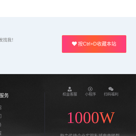
发找我！
按Ctrl+D收藏本站
权益客服
小程序
扫码福利
服务
绍
1000W
们
务
程
助力传统企业实现私域电商转型,