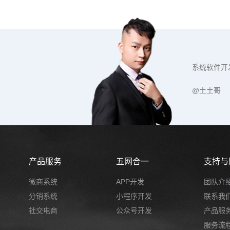
系统软件开
@土土哥
产品服务
五网合一
支持与
微商系统
APP开发
团队介
分销系统
小程序开发
联系我
社交电商
公众号开发
产品服
服务流