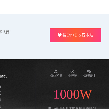
发找我！
按Ctrl+D收藏本站
权益客服
小程序
扫码福利
服务
绍
1000W
们
务
程
助力传统企业实现私域电商转型,