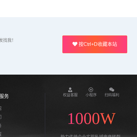
发找我！
按Ctrl+D收藏本站
权益客服
小程序
扫码福利
服务
绍
1000W
们
务
程
助力传统企业实现私域电商转型,