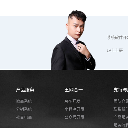
系统软件开
@土土哥
产品服务
五网合一
支持与
微商系统
APP开发
团队介
分销系统
小程序开发
联系我
社交电商
公众号开发
产品服
服务流