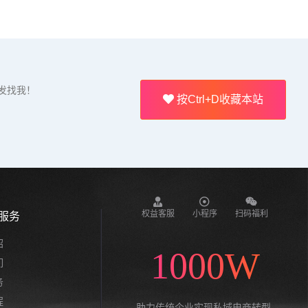
发找我！
按Ctrl+D收藏本站
权益客服
小程序
扫码福利
服务
绍
1000W
们
务
程
助力传统企业实现私域电商转型,