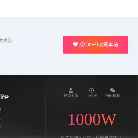
发找我！
按Ctrl+D收藏本站
权益客服
小程序
扫码福利
服务
绍
1000W
们
务
程
助力传统企业实现私域电商转型,