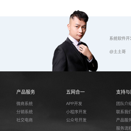
系统软件开
@土土哥
产品服务
五网合一
支持与
微商系统
APP开发
团队介
分销系统
小程序开发
联系我
社交电商
公众号开发
产品服
服务流