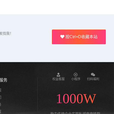
发找我！
按Ctrl+D收藏本站
权益客服
小程序
扫码福利
服务
绍
1000W
们
务
程
助力传统企业实现私域电商转型,