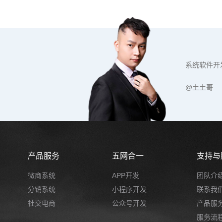
系统软件开
@土土哥
产品服务
五网合一
支持与
微商系统
APP开发
团队介
分销系统
小程序开发
联系我
社交电商
公众号开发
产品服
服务流