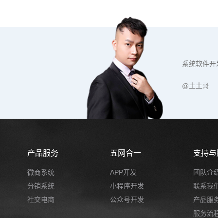
系统软件开
@土土哥
产品服务
五网合一
支持与
微商系统
APP开发
团队介
分销系统
小程序开发
联系我
社交电商
公众号开发
产品服
服务流