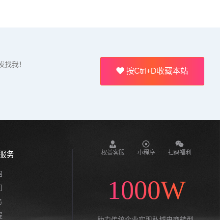
发找我！
按Ctrl+D收藏本站
权益客服
小程序
扫码福利
服务
绍
1000W
们
务
程
助力传统企业实现私域电商转型,