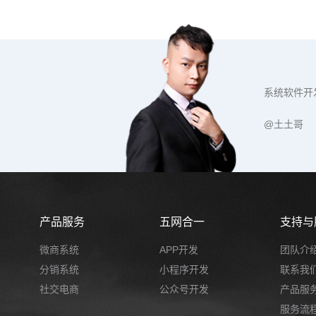
系统软件开
@土土哥
产品服务
五网合一
支持与
微商系统
APP开发
团队介
分销系统
小程序开发
联系我
社交电商
公众号开发
产品服
服务流