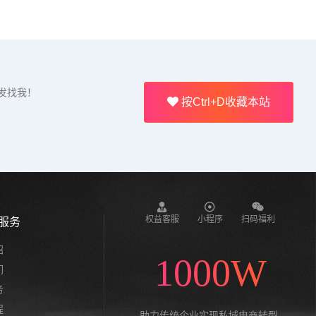
发找我！
按Ctrl+D收藏本站
权益客服
小程序
扫码福利
服务
绍
1000W
们
务
程
助力传统企业实现私域电商转型,