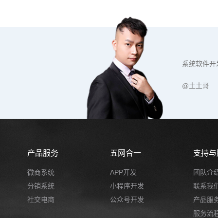
系统软件开
@土土哥
产品服务
五网合一
支持与
微商系统
APP开发
团队介
分销系统
小程序开发
联系我
社交电商
公众号开发
产品服
服务流