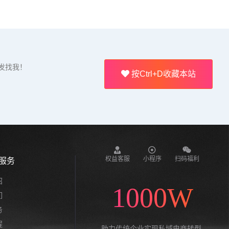
发找我！
按Ctrl+D收藏本站
权益客服
小程序
扫码福利
服务
绍
1000W
们
务
程
助力传统企业实现私域电商转型,