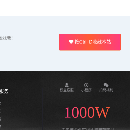
发找我！
按Ctrl+D收藏本站
权益客服
小程序
扫码福利
服务
绍
1000W
们
务
程
助力传统企业实现私域电商转型,