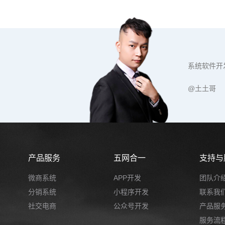
系统软件开
@土土哥
产品服务
五网合一
支持与
微商系统
APP开发
团队介
分销系统
小程序开发
联系我
社交电商
公众号开发
产品服
服务流