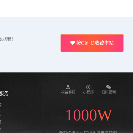
发找我！
按Ctrl+D收藏本站
权益客服
小程序
扫码福利
服务
绍
1000W
们
务
程
助力传统企业实现私域电商转型,