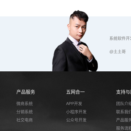
系统软件开
@土土哥
产品服务
五网合一
支持与
微商系统
APP开发
团队介
分销系统
小程序开发
联系我
社交电商
公众号开发
产品服
服务流