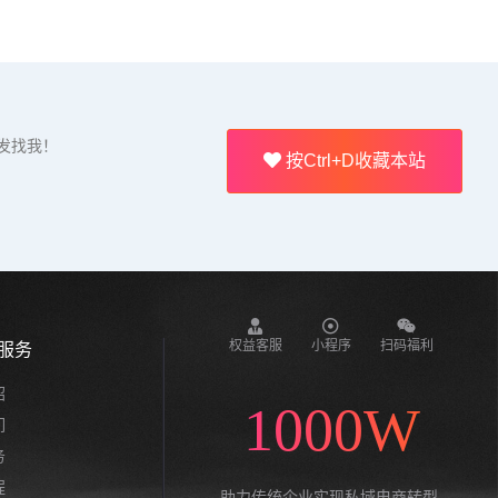
发找我！
按Ctrl+D收藏本站
权益客服
小程序
扫码福利
服务
绍
1000W
们
务
程
助力传统企业实现私域电商转型,