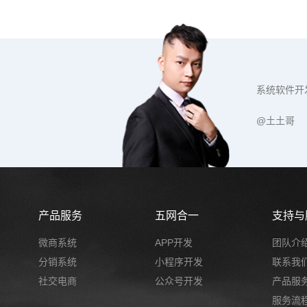
系统软件开
@土土哥
产品服务
五网合一
支持与
微商系统
APP开发
团队介
分销系统
小程序开发
联系我
社交电商
公众号开发
产品服
服务流