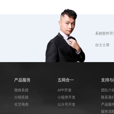
系统软件开
@土土哥
产品服务
五网合一
支持与
微商系统
APP开发
团队介
分销系统
小程序开发
联系我
社交电商
公众号开发
产品服
服务流