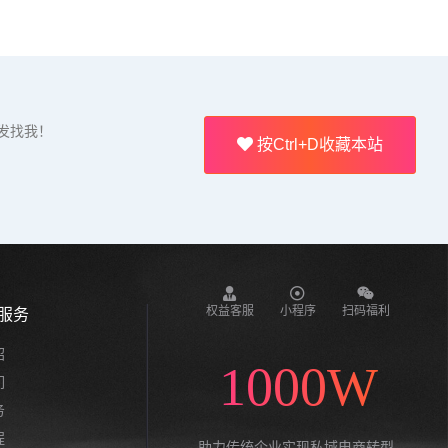
发找我！
按Ctrl+D收藏本站
权益客服
小程序
扫码福利
服务
绍
1000W
们
务
程
助力传统企业实现私域电商转型,