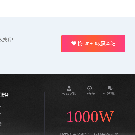
发找我！
按Ctrl+D收藏本站
权益客服
小程序
扫码福利
服务
绍
1000W
们
务
程
助力传统企业实现私域电商转型,