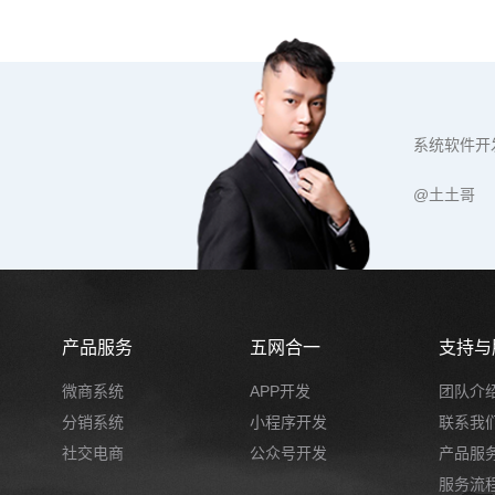
系统软件开
@土土哥
产品服务
五网合一
支持与
微商系统
APP开发
团队介
分销系统
小程序开发
联系我
社交电商
公众号开发
产品服
服务流