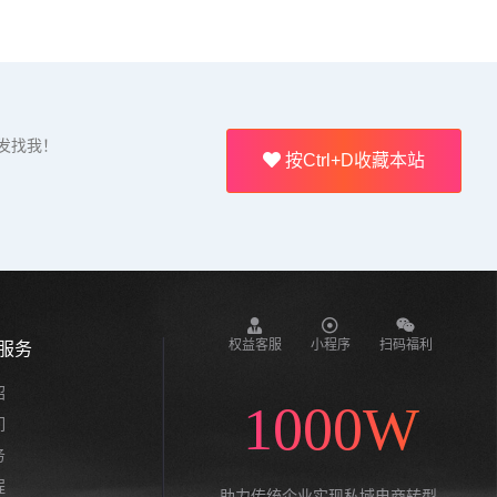
发找我！
按Ctrl+D收藏本站
权益客服
小程序
扫码福利
服务
绍
1000W
们
务
程
助力传统企业实现私域电商转型,