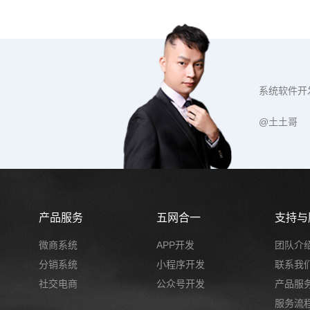
系统软件开
@土土哥
产品服务
五网合一
支持与
微商系统
APP开发
团队介
分销系统
小程序开发
联系我
社交电商
公众号开发
产品服
服务流