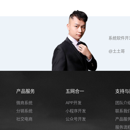
系统软件开
@土土哥
产品服务
五网合一
支持与
微商系统
APP开发
团队介
分销系统
小程序开发
联系我
社交电商
公众号开发
产品服
服务流