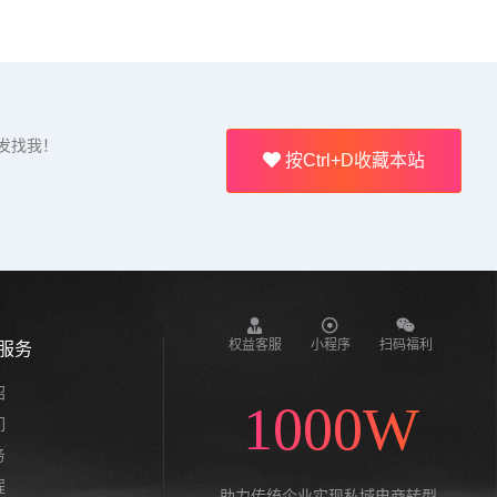
发找我！
按Ctrl+D收藏本站
权益客服
小程序
扫码福利
服务
绍
1000W
们
务
程
助力传统企业实现私域电商转型,