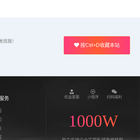
发找我！
按Ctrl+D收藏本站
权益客服
小程序
扫码福利
服务
绍
1000W
们
务
程
助力传统企业实现私域电商转型,