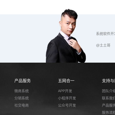
系统软件开
@土土哥
产品服务
五网合一
支持与
微商系统
APP开发
团队介
分销系统
小程序开发
联系我
社交电商
公众号开发
产品服
服务流