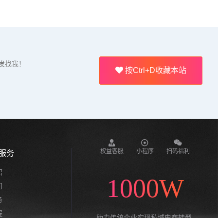
发找我！
按Ctrl+D收藏本站
权益客服
小程序
扫码福利
服务
绍
1000W
们
务
程
助力传统企业实现私域电商转型,