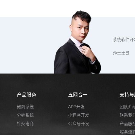
系统软件开
@土土哥
产品服务
五网合一
支持与
微商系统
APP开发
团队介
分销系统
小程序开发
联系我
社交电商
公众号开发
产品服
服务流