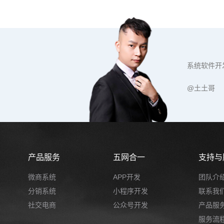
系统软件开
@土土哥
产品服务
五网合一
支持与
微商系统
APP开发
团队介
分销系统
小程序开发
联系我
社交电商
公众号开发
产品服
服务流