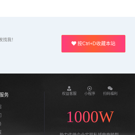
发找我！
按Ctrl+D收藏本站
权益客服
小程序
扫码福利
服务
绍
1000W
们
务
程
助力传统企业实现私域电商转型,