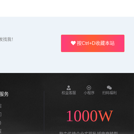
发找我！
按Ctrl+D收藏本站
权益客服
小程序
扫码福利
服务
绍
1000W
们
务
程
助力传统企业实现私域电商转型,