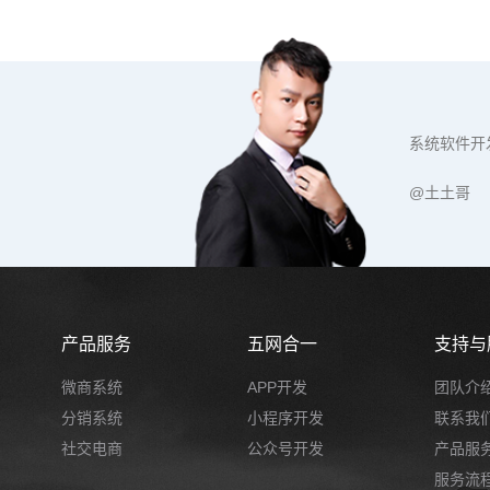
系统软件开
@土土哥
产品服务
五网合一
支持与
微商系统
APP开发
团队介
分销系统
小程序开发
联系我
社交电商
公众号开发
产品服
服务流