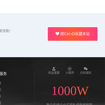
发找我！
按Ctrl+D收藏本站
权益客服
小程序
扫码福利
服务
绍
1000W
们
务
程
助力传统企业实现私域电商转型,