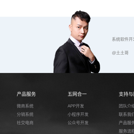
系统软件开
@土土哥
产品服务
五网合一
支持与
微商系统
APP开发
团队介
分销系统
小程序开发
联系我
社交电商
公众号开发
产品服
服务流