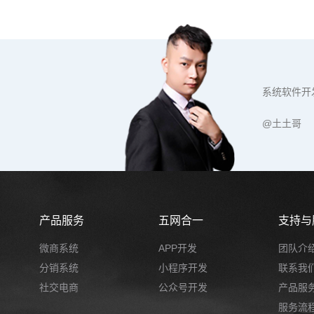
系统软件开
@土土哥
产品服务
五网合一
支持与
微商系统
APP开发
团队介
分销系统
小程序开发
联系我
社交电商
公众号开发
产品服
服务流