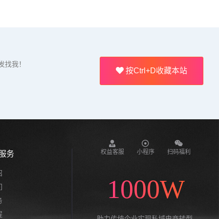
发找我！
按Ctrl+D收藏本站
权益客服
小程序
扫码福利
服务
绍
1000W
们
务
程
助力传统企业实现私域电商转型,