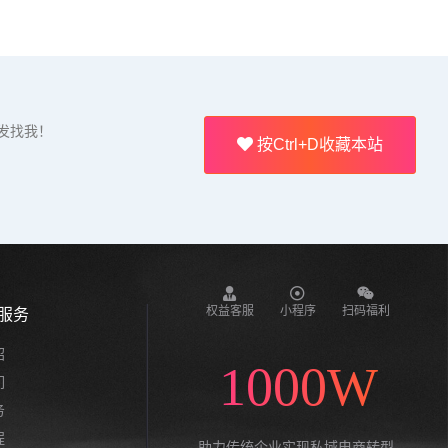
发找我！
按Ctrl+D收藏本站
权益客服
小程序
扫码福利
服务
绍
1000W
们
务
程
助力传统企业实现私域电商转型,