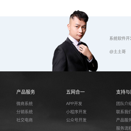
系统软件开
@土土哥
产品服务
五网合一
支持与
微商系统
APP开发
团队介
分销系统
小程序开发
联系我
社交电商
公众号开发
产品服
服务流