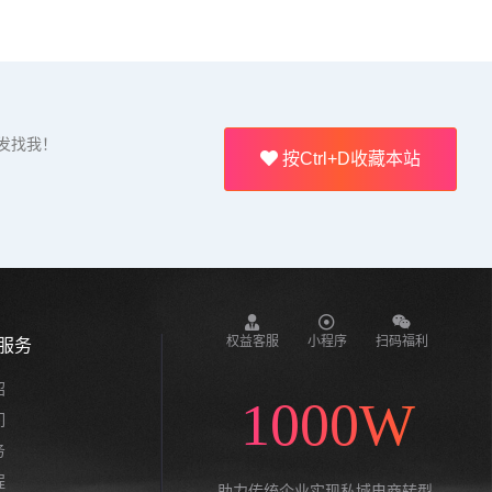
发找我！
按Ctrl+D收藏本站
权益客服
小程序
扫码福利
服务
绍
1000W
们
务
程
助力传统企业实现私域电商转型,