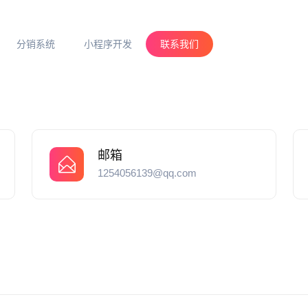
分销系统
小程序开发
联系我们
邮箱
1254056139@qq.com