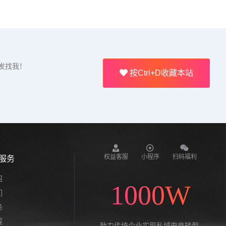
发找我！
按Ctrl+D收藏本站
权益客服
小程序
扫码福利
服务
绍
1000W
们
务
程
助力传统企业实现私域电商转型,