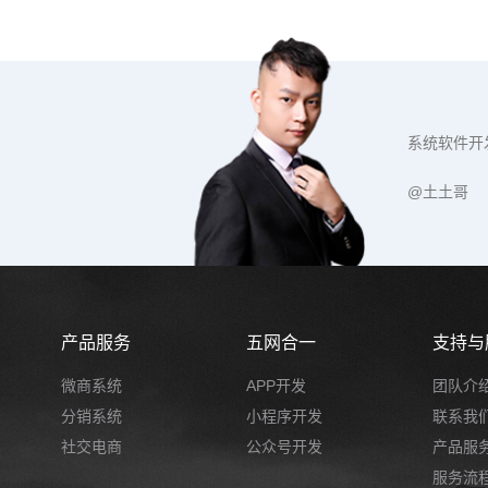
系统软件开
@土土哥
产品服务
五网合一
支持与
微商系统
APP开发
团队介
分销系统
小程序开发
联系我
社交电商
公众号开发
产品服
服务流