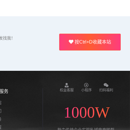
发找我！
按Ctrl+D收藏本站
权益客服
小程序
扫码福利
服务
绍
1000W
们
务
程
助力传统企业实现私域电商转型,