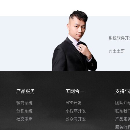
系统软件开
@土土哥
产品服务
五网合一
支持与
微商系统
APP开发
团队介
分销系统
小程序开发
联系我
社交电商
公众号开发
产品服
服务流