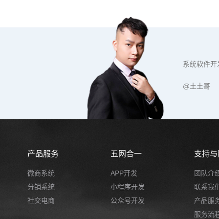
系统软件开
@土土哥
产品服务
五网合一
支持与
微商系统
APP开发
团队介
分销系统
小程序开发
联系我
社交电商
公众号开发
产品服
服务流