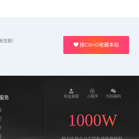
发找我！
按Ctrl+D收藏本站
权益客服
小程序
扫码福利
服务
绍
1000W
们
务
程
助力传统企业实现私域电商转型,