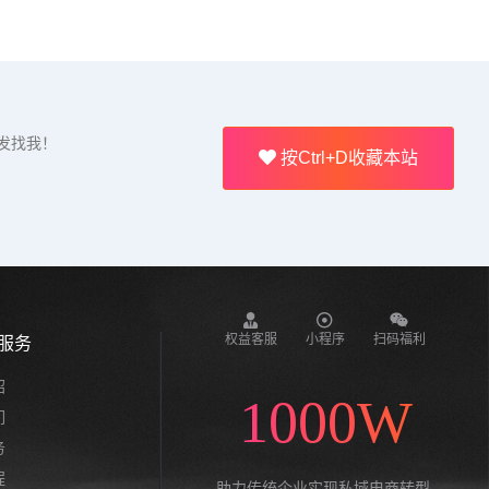
发找我！
按Ctrl+D收藏本站
权益客服
小程序
扫码福利
服务
绍
1000W
们
务
程
助力传统企业实现私域电商转型,