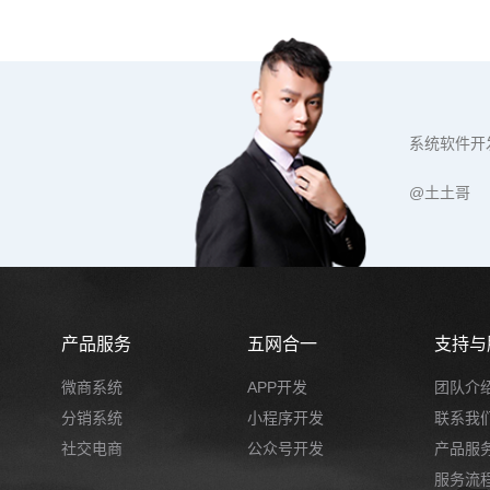
系统软件开
@土土哥
产品服务
五网合一
支持与
微商系统
APP开发
团队介
分销系统
小程序开发
联系我
社交电商
公众号开发
产品服
服务流