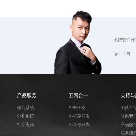
系统软件开
@土土哥
产品服务
五网合一
支持与
微商系统
APP开发
团队介
分销系统
小程序开发
联系我
社交电商
公众号开发
产品服
服务流