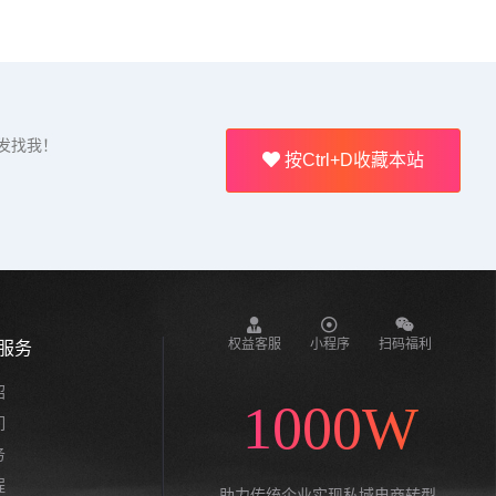
发找我！
按Ctrl+D收藏本站
权益客服
小程序
扫码福利
服务
绍
1000W
们
务
程
助力传统企业实现私域电商转型,