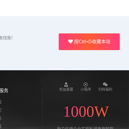
发找我！
按Ctrl+D收藏本站
权益客服
小程序
扫码福利
服务
绍
1000W
们
务
程
助力传统企业实现私域电商转型,