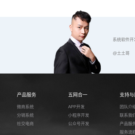
系统软件开
@土土哥
产品服务
五网合一
支持与
微商系统
APP开发
团队介
分销系统
小程序开发
联系我
社交电商
公众号开发
产品服
服务流