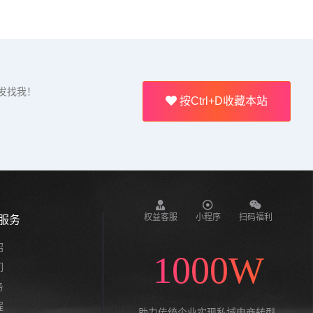
发找我！
按Ctrl+D收藏本站
权益客服
小程序
扫码福利
服务
绍
1000W
们
务
程
助力传统企业实现私域电商转型,