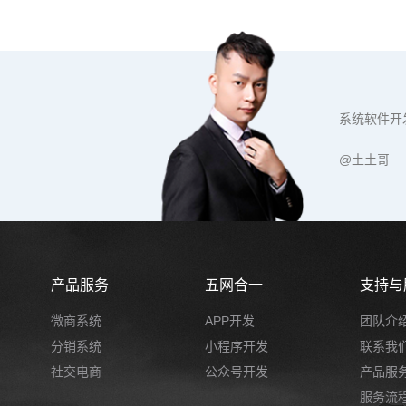
系统软件开
@土土哥
产品服务
五网合一
支持与
微商系统
APP开发
团队介
分销系统
小程序开发
联系我
社交电商
公众号开发
产品服
服务流