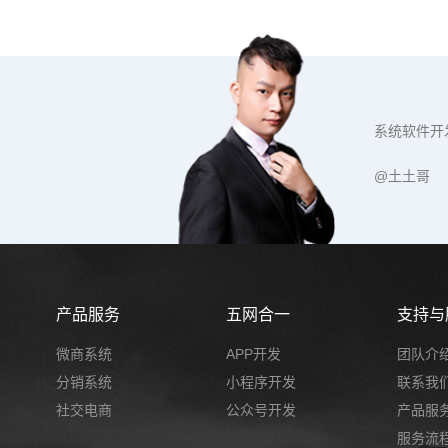
系统软件开
@土土哥
产品服务
五网合一
支持与
微商系统
APP开发
团队介
分销系统
小程序开发
联系我
社交电商
公众号开发
产品服
服务流