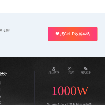
发找我！
按Ctrl+D收藏本站
权益客服
小程序
扫码福利
服务
绍
1000W
们
务
程
助力传统企业实现私域电商转型,