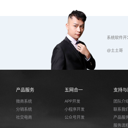
系统软件开
@土土哥
产品服务
五网合一
支持与
微商系统
APP开发
团队介
分销系统
小程序开发
联系我
社交电商
公众号开发
产品服
服务流