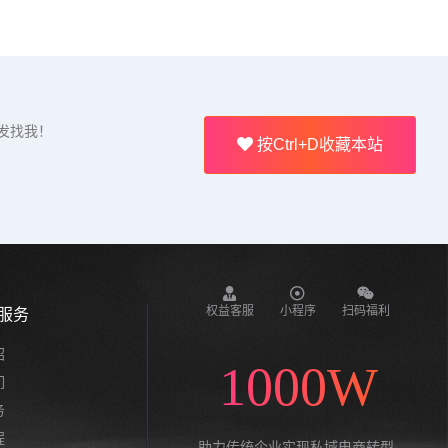
发找我！
按Ctrl+D收藏本站
权益客服
小程序
扫码福利
服务
绍
1000W
们
务
程
助力传统企业实现私域电商转型,